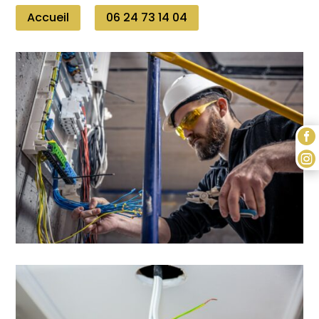
Accueil
06 24 73 14 04

